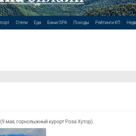
порт
Отели
Еда
Бани/SPA
Походы
Рейтинги КП
Нед
(9 мая, горнолыжный курорт Роза Хутор).