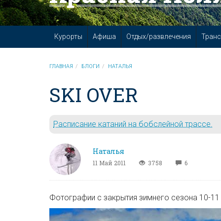
Курорты
Афиша
Отдых/развлечения
Транс
ГЛАВНАЯ
БЛОГИ
НАТАЛЬЯ
SKI OVER
Расписание катаний на бобслейной трассе.
Наталья
11 Май 2011
3758
6
Фотографии с закрытия зимнего сезона 10-11 