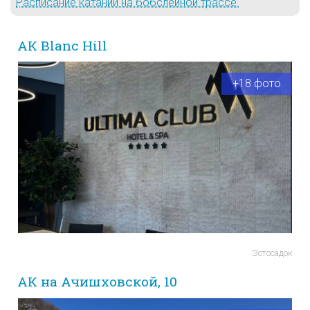
Расписание катаний на бобслейной трассе.
АК Blanc Hill
+18 фото
Эстосадок
АК на Ачишховской, 10