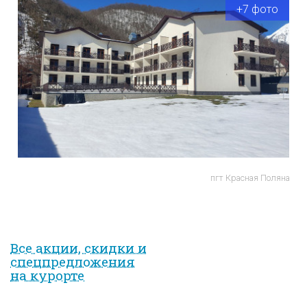
+7 фото
пгт Красная Поляна
Все акции, скидки и
спец­предложе­ния
на курорте