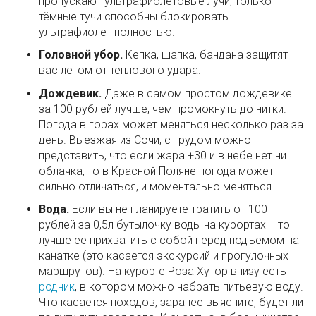
пропускают ультрафиолетовые лучи, только
тёмные тучи способны блокировать
ультрафиолет полностью.
Головной убор.
Кепка, шапка, бандана защитят
вас летом от теплового удара.
Дождевик.
Даже в самом простом дождевике
за 100 рублей лучше, чем промокнуть до нитки.
Погода в горах может меняться несколько раз за
день. Выезжая из Сочи, с трудом можно
представить, что если жара +30 и в небе нет ни
облачка, то в Красной Поляне погода может
сильно отличаться, и моментально меняться.
Вода.
Если вы не планируете тратить от 100
рублей за 0,5л бутылочку воды на курортах — то
лучше ее прихватить с собой перед подъемом на
канатке (это касается экскурсий и прогулочных
маршрутов). На курорте Роза Хутор внизу есть
родник
, в котором можно набрать питьевую воду.
Что касается походов, заранее выясните, будет ли