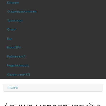
Катание
Отдых/развлечения
Транспорт
Отели
Еда
Бани/SPA
Рейтинги КП
Недвижимость
Справочник КП
ГЛАВНАЯ