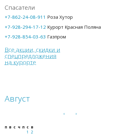
Спасатели
+7-862-24-08-911
Роза Хутор
+7-928-294-17-12
Курорт Красная Поляна
+7-928-854-03-63
Газпром
Все акции, скидки и
спец­предложе­ния
на курорте
Август
«
»
п
в
с
ч
п
с
в
1
2