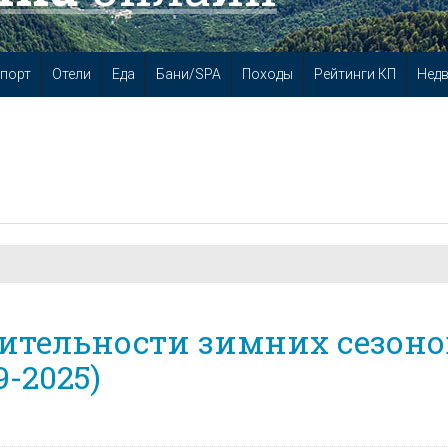
порт
Отели
Еда
Бани/SPA
Походы
Рейтинги КП
Нед
ительности зимних сезоно
-2025)