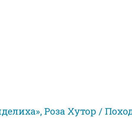
 сезонов в Красной Поляне (2009-2025)
делиха», Роза Хутор / Похо