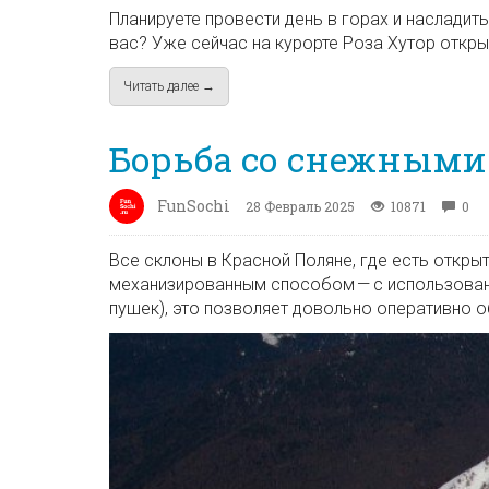
Планируете провести день в горах и насладит
вас? Уже сейчас на курорте Роза Хутор откры
Читать далее →
about Парк водопадов «Менделиха», Роза Хут
Борьба со снежными
FunSochi
28 Февраль 2025
10871
0
Все склоны в Красной Поляне, где есть откр
механизированным способом — с использовани
пушек), это позволяет довольно оперативно о