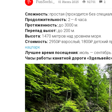
FunSochi_
01 Июнь 2025
92701
2
Сложность:
простая (проходится без специа
Продолжительность:
2 — 4 часа.
Протяженность:
до 3000 м.
Перепад высот:
до 200 м.
Высота:
1470 метров над уровнем моря.
Стоимость:
2950₽ взрослый, 1800₽ детский п
нацпарк
Лучшее время посещения:
июль — сентябрь
Часы работы канатной дороги «Эдельвейс»