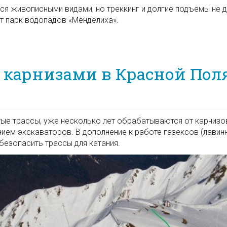
ься живописными видами, но треккинг и долгие подъемы не 
т парк водопадов «Менделиха».
ор / Походы в Красной Поляне
 карнизами в Красной Пол
ытые трассы, уже несколько лет обрабатываются от карнизо
ем экскаваторов. В дополнение к работе газексов (лавин
безопасить трассы для катания.