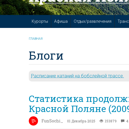
Курорты
Афиша
Отдых/развлечения
Транс
ГЛАВНАЯ
Блоги
Расписание катаний на бобслейной трассе.
Статистика продолж
Красной Поляне (2009
FunSochi_
01 Декабрь 2025
153879
4