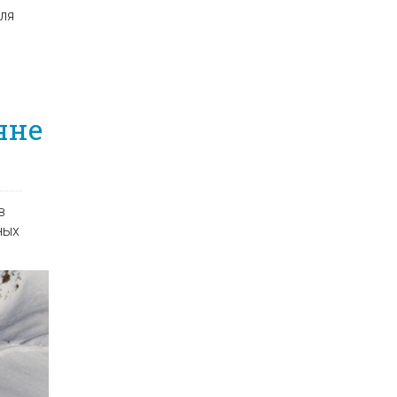
для
яне
в
ных