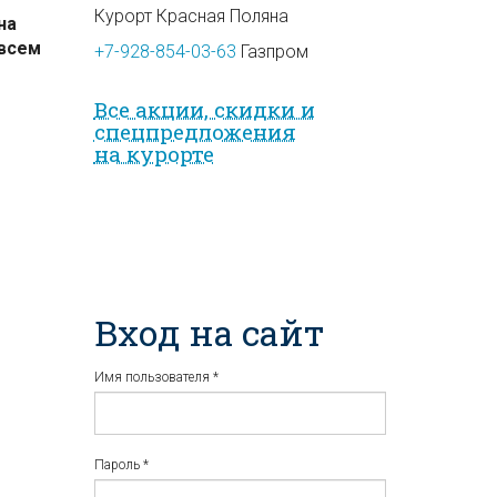
Курорт Красная Поляна
на
 всем
+7-928-854-03-63
Газпром
Все акции, скидки и
спец­предложе­ния
на курорте
Вход на сайт
Имя пользователя
*
Пароль
*