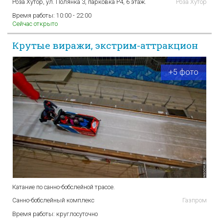
Роза Хутор, ул. Полянка 3, парковка P4, 6 этаж.
Роза Хутор
Время работы:
10:00 - 22:00
Сейчас открыто
Крутые виражи, экстрим-аттракцион
+5 фото
Катание по санно-бобслейной трассе.
Санно-бобслейный комплекс
Газпром
Время работы:
круглосуточно