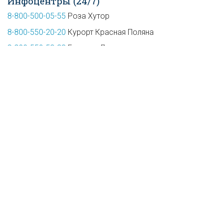
Инфоцентры (24/7)
8-800-500-05-55
Роза Хутор
8-800-550-20-20
Курорт Красная Поляна
8-800-550-53-33
Газпром Лаура
8-800-550-53-33
Газпром Альпика
8-800-100-4-207
Скайпарк
Спасатели
+7-862-24-08-911
Роза Хутор
+7-928-294-17-12
Курорт Красная Поляна
+7-928-854-03-63
Газпром
Все акции, скидки и
спец­предложе­ния
на курорте