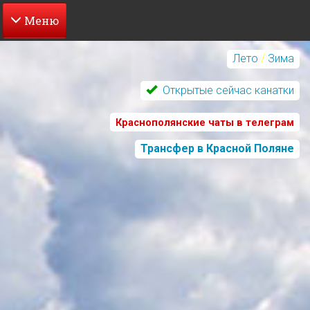
Перейти
к
Лето
/
Зима
основному
содержанию
Открытые сейчас канатки
Краснополянские чаты в телеграм
Трансфер в Красной Поляне