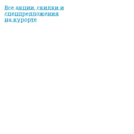
Все акции, скидки и
спец­предложе­ния
на курорте
Вход на сайт
Имя пользователя
*
Пароль
*
Регистрация
Забыли пароль?