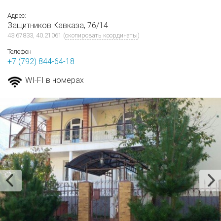
Адрес:
Защитников Кавказа, 76/14
43.67833, 40.21061
(
скопировать координаты
)
Телефон
+7 (792) 844-64-18
WI-FI в номерах