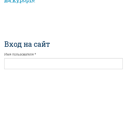
Вход на сайт
Имя пользователя
*
Пароль
*
Регистрация
Забыли пароль?
...или войдите используя
соцсети: