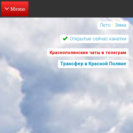
Перейти
к
Лето
/
Зима
основному
содержанию
Открытые сейчас канатки
Краснополянские чаты в телеграм
Трансфер в Красной Поляне