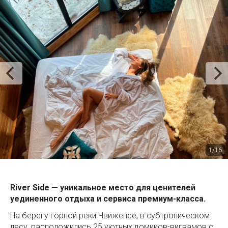
1/16
River Side — уникальное место для ценителей
уединенного отдыха и сервиса премиум-класса.
На берегу горной реки Чвижепсе, в субтропическом
лесу, расположились 25 уютных домиков-вигвамов с