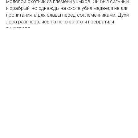
молодой охотник из племени убыхов. Он был сильный
и храбрый, но однажды на охоте убил медведя не для
пропитания, а для славы перед соплеменниками. Духи
леса разгневались на него за это и превратили
в медведя.
Долгие годы ходил он по лесу в медвежьем обличье,
осознавая свою ошибку. Однажды он попался в
капкан, расставленный другими охотниками. Ревел он
в капкане, пытался выбраться, пока не изнемог от
голода и жажды.
Долго ли, коротко ли, шла мимо девушка из его же
племени, которая собирала грибы и ягоды. Испугалась
медведя, а потом жаль ей его стало. Поборов страх,
освободила она лапу из капкана, напоила водой из
горной реки. А медведь от той воды превратился
обратно в юношу и назвал ее спасительницей, и место
на котором медведь жадно пил воду и обратился
снова в человека находится как раз где стоит
уникальный эко-отель
«RIVER SIDE RESORT&SPA»
.
Вспыхнула между ними любовь, поженились они и