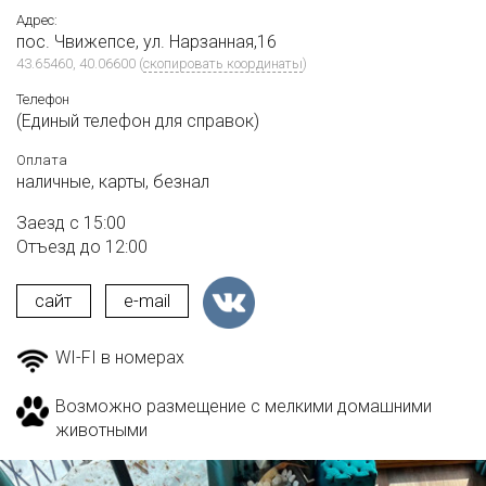
Адрес:
пос. Чвижепсе, ул. Нарзанная,16
43.65460, 40.06600
(
скопировать координаты
)
Телефон
(Единый телефон для справок)
Оплата
наличные,
карты,
безнал
Заезд с 15:00
Отъезд до 12:00
сайт
e-mail
WI-FI в номерах
Возможно размещение с мелкими домашними
животными