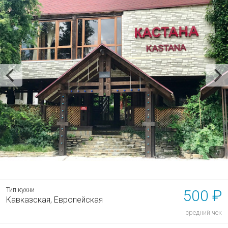
1/1
Тип кухни
500 ₽
Кавказская,
Европейская
средний чек