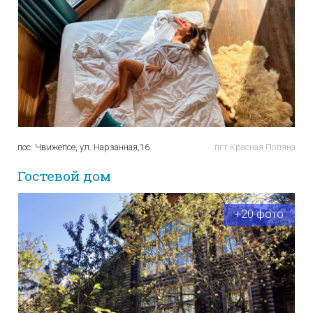
пос. Чвижепсе, ул. Нарзанная,16
пгт Красная Поляна
Гостевой дом
+20 фото