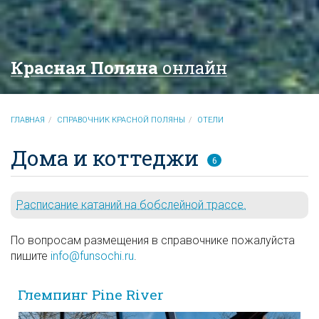
Красная Поляна
онлайн
ГЛАВНАЯ
СПРАВОЧНИК КРАСНОЙ ПОЛЯНЫ
ОТЕЛИ
Дома и коттеджи
6
Расписание катаний на бобслейной трассе.
По вопросам размещения в справочнике пожалуйста
пишите
info@funsochi.ru
.
Глемпинг Pine River