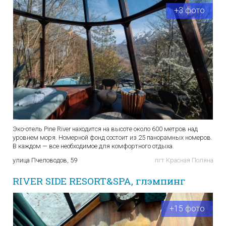
+3 фото
Эко-отель Pine River находится на высоте около 600 метров над
уровнем моря. Номерной фонд состоит из 25 панорамных номеров.
В каждом — все необходимое для комфортного отдыха.
улица Пчеловодов, 59
пгт Красная Поляна
RIVER SIDE RESORT&SPA, глэмпинг
+15 фото