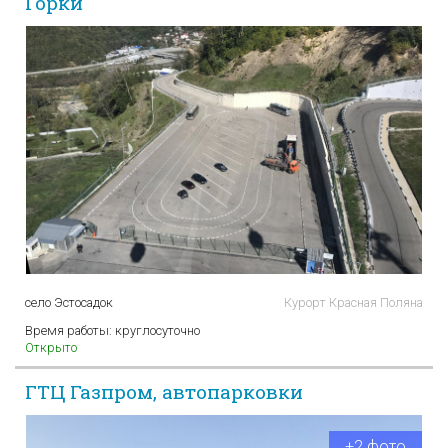
Горки
село Эстосадок
Курорт Красная Поляна
Время работы:
круглосуточно
Открыто
ГТЦ Газпром, автопарковки
+2 фото